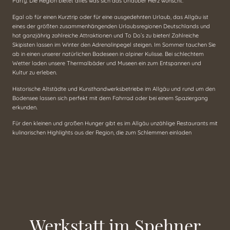
Party. Die Region bietet alles was sich das Urlauber Herz wünscht.
Egal ob für einen Kurztrip oder für eine ausgedehnten Urlaub, das Allgäu ist
eines der größten zusammenhängenden Urlaubsregionen Deutschlands und
hat ganzjährig zahlreiche Attraktionen und To Do’s zu bieten! Zahlreiche
Skipisten lassen im Winter den Adrenalinpegel steigen. Im Sommer tauchen Sie
ab in einen unserer natürlichen Badeseen in alpiner Kulisse. Bei schlechtem
Wetter laden unsere Thermalbäder und Museen ein zum Entspannen und
Kultur zu erleben.
Historische Altstädte und Kunsthandwerksbetriebe im Allgäu und rund um den
Bodensee lassen sich perfekt mit dem Fahrrad oder bei einem Spaziergang
erkunden.
Für den kleinen und großen Hunger gibt es im Allgäu unzählige Restaurants mit
kulinarischen Highlights aus der Region, die zum Schlemmen einladen
Werkstatt im Spehner